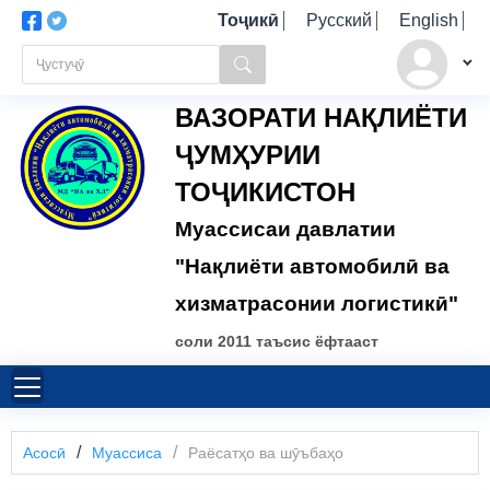
Тоҷикӣ
Русский
English
ВАЗОРАТИ НАҚЛИЁТИ
ҶУМҲУРИИ
ТОҶИКИСТОН
Муассисаи давлатии
"Нақлиёти автомобилӣ ва
хизматрасонии логистикӣ"
соли 2011 таъсис ёфтааст
Асосӣ
Муассиса
Раёсатҳо ва шӯъбаҳо