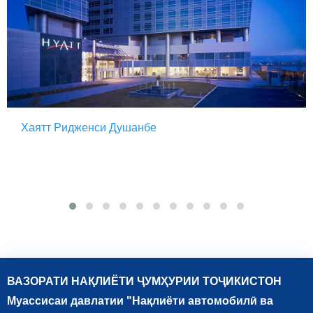
Хаятт Ридженси Душанбе
ВАЗОРАТИ НАҚЛИЁТИ ҶУМҲУРИИ ТОҶИКИСТОН
Муассисаи давлатии "Нақлиёти автомобилӣ ва