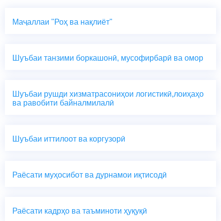
Маҷаллаи "Роҳ ва нақлиёт"
Шуъбаи танзими боркашонӣ, мусофирбарӣ ва омор
Шуъбаи рушди хизматрасониҳои логистикӣ,лоиҳаҳо
ва равобити байналмилалӣ
Шуъбаи иттилоот ва коргузорӣ
Раёсати муҳосибот ва дурнамои иқтисодӣ
Раёсати кадрҳо ва таъминоти ҳуқуқӣ