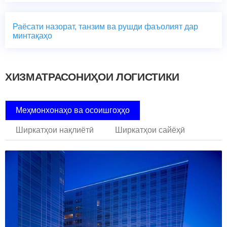
Раёсати назорат, танзим ва рушди фаъолият дар
минтақаҳо
ХИЗМАТРАСОНИҲОИ ЛОГИСТИКИ
Меҳмонхонаҳо ва осоишгоҳҳо
Ширкатҳои нақлиётӣ
Ширкатҳои сайёҳӣ