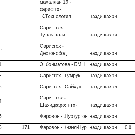
махаллаи 19 -
8
саристгох
-К.Технология
наздишахри
Саристгох -
9
Тутикавола
наздишахри
Сарисгох -
0
Дехконобод
наздишахри
1
Э. бойматова - БМН
наздишахри
2
Сарисгох - Гумрук
наздишахри
3
Сарисгох - Сайхун
наздишахри
Саристгох -
4
Шахидкароянток
наздишахри
5
Фаровон - Шуркургон
наздишахри
6
171
Фаровон - Кизил-Нур
наздишахри
8,8