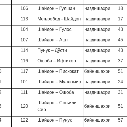
4
106
Шайдон – Гулшан
наздишахри
18
5
113
Мењробод - Шайдон
наздишахри
17
6
104
Шайдон – Ѓулос
наздишахри
43
7
107
Шайдон – Ашт
наздишахри
45
8
114
Пунук – Дўсти
наздишахри
43
9
116
Ошоба – Ифтихор
наздишахри
37
0
117
Шайдон – Пискокат
байнишахри
51
1
101
Шайдон – Мулломир
наздишахри
24
2
111
Шайдон – Ошоба
наздишахри
31
Шайдон – Соњили
3
120
байнишахри
51
Сир
4
122
Шайдон – Пунук
байнишахри
57