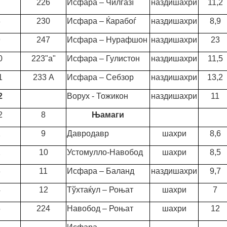
7
226
Исфара – Чилгазї
наздишахри
11,2
8
230
Исфара – Ќарабоѓ
наздишахри
8,9
9
247
Исфара – Нурафшон
наздишахри
23
0
223"а"
Исфара – Гулистон
наздишахри
11,5
1
233 А
Исфара – Себзор
наздишахри
13,2
2
Ворух - Тожикон
наздишахри
11
2
8
Њамаги
1
9
Давродавр
шахри
8,6
2
10
Устомулло-Навобод
шахри
8,5
3
11
Исфара – Баланд
наздишахри
9,7
4
12
Тўхтаќул – Роњат
шахри
7
5
224
Навобод – Роњат
шахри
12