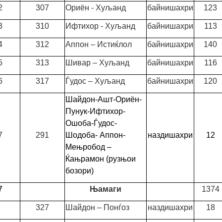
2
307
Ориён - Хуљанд
байнишахри
123
3
310
Ифтихор - Хуљанд
байнишахри
113
4
312
Аппон – Истиќлол
байнишахри
140
5
313
Шивар – Хуљанд
байнишахри
116
6
317
Ѓудос – Хуљанд
байнишахри
120
Шайдон-Ашт-Ориён-
Пунук-Ифтихор-
Ошоба-Ѓудос-
7
291
Шодоба- Аппон-
наздишахри
12
Мењробод –
Ќањрамон (рузњои
бозори)
7
Њамаги
1374
1
327
Шайдон – Понѓоз
наздишахри
18