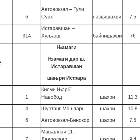
Автовокзал – Гули
4
6
Сурх
наздишахри
7,5
Истаравшан –
5
314
Хуљанд
байнишахри
76
5
Њамаги
Њамаги дар ш.
2
Истаравшан
шањри Исфара
Ќисми Њарбї-
1
1
Навобод
шахри
11,3
2
4
Шуртанг-Моњпарї
шахри
10,8
3
6
Автовокзал-Бинокор
шахри
7,5
Мањаллаи 11 –
4
7
Давродавр
шахри
9,4