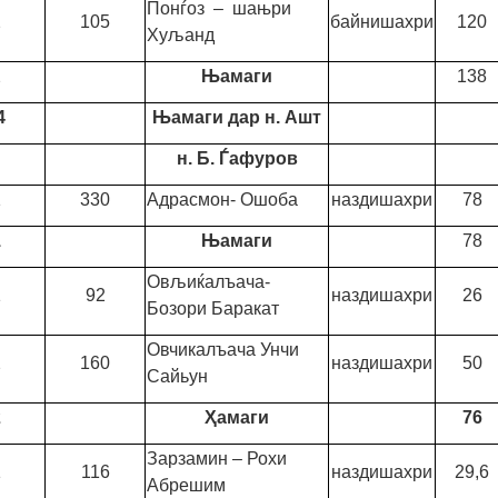
Понѓоз – шањри
2
105
байнишахри
120
Хуљанд
2
Њамаги
138
4
Њамаги дар н. Ашт
н. Б. Ѓафуров
1
330
Адрасмон- Ошоба
наздишахри
78
1
Њамаги
78
Овљиќалъача-
1
92
наздишахри
26
Бозори Баракат
Овчикалъача Унчи
2
160
наздишахри
50
Сайьун
2
Ҳ
амаг
и
76
Зарзамин – Рохи
1
116
наздишахри
29,6
Абрешим