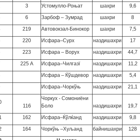
2
3
Устомулло-Роњат
шахри
9,6
3
6
Зарбоф – Зумрад
шахри
8
4
219
Автовокзал-Бинокор
шахри
7,5
5
220
Исфара–Сурх
наздишахри
17
6
223
Исфара – Ворух
наздишахри
44,7
7
225 А
Исфара–Чилгазї
наздишахри
11,2
8
Исфара – Ќўшдевор
наздишахри
5,4
9
Исфара–Чоркўњ
наздишахри
21,1
Чоркух - Сомониёни
0
116
Боло
наздишахри
19,7
1
162
Исфара–Ќўлќанд
наздишахри
9,8
2
164
Чоркўњ –Хуљанд
байнишахри
128