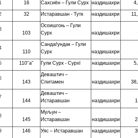
1
16
Сахсиён – Гули Сурх
наздишахри
4
2
32
Истаравшан - Тутк
наздишахри
11
Осоишгоњ – Гули
3
103
Сурх
наздишахри
Сандаѓундак – Гули
4
110
Сурх
наздишахри
5
110"а"
Гули Сурх - Сурхї
наздишахри
5
Деваштич –
6
143
Спитамен
наздишахри
38
Деваштич –
7
144
Истаравшан
наздишахри
1
Муљун –
8
145
Истаравшан
наздишахри
2
9
146
Уяс – Истаравшан
наздишахри
3