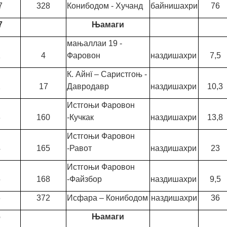
7
328
Конибодом - Хучанд
байнишахри
76
7
Њамаги
мањаллаи 19 -
1
4
Фаровон
наздишахри
7,5
К. Айнї – Саристгоњ -
2
17
Давродавр
наздишахри
10,3
Истгоњи Фаровон
3
160
-Кучкак
наздишахри
13,8
Истгоњи Фаровон
4
165
-Равот
наздишахри
23
Истгоњи Фаровон
5
168
-Файзбор
наздишахри
9,5
6
372
Исфара – Конибодом
наздишахри
36
6
Њамаги