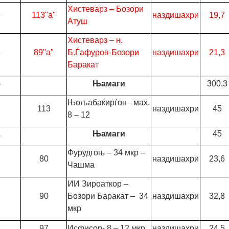
Хистеварз – Бозори
4
113"а"
наздишахри
19,7
Атуш
Хистеварз – н.
5
89"а"
Б.Ѓафуров-Бозори
наздишахри
21,3
Баракат
5
Њамаги
300,3
Њољабаќирѓон– мах.
1
113
наздишахри
45
8 – 12
1
Њамаги
45
Фурудгоњ – 34 мкр –
1
80
наздишахри
23,6
Чашма
ИИ Зироаткор –
2
90
Бозори Баракат – 34
наздишахри
32,8
мкр
3
97
Исфисор- 8 – 12 мкр
наздишахри
24,5