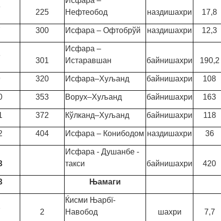
Исфара –
6
225
Нефтеобод
наздишахри
17,8
7
300
Исфара – Офтобрўй
наздишахри
12,3
Исфара –
8
301
Истаравшан
байнишахри
190,2
9
320
Исфара–Хуљанд
байнишахри
108
0
353
Ворух–Хуљанд
байнишахри
163
1
372
Кўлканд–Хуљанд
байнишахри
118
2
404
Исфара – Конибодом
наздишахри
36
Исфара - Душанбе -
3
такси
байнишахри
420
3
Њамаги
Ќисми Њарбї-
1
2
Навобод
шахри
7,7