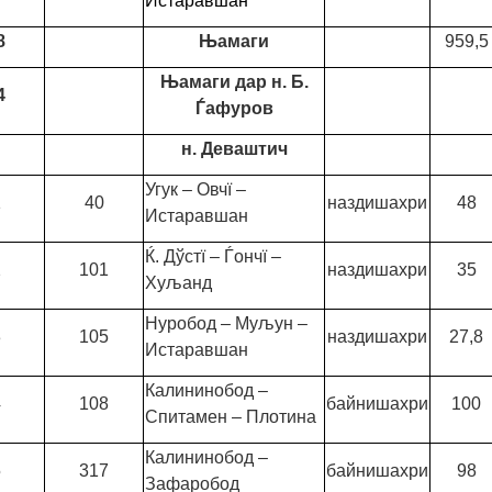
Истаравшан
8
Њамаги
959,5
Њамаги дар н. Б.
4
Ѓафуров
н. Деваштич
Угук – Овчї –
1
40
наздишахри
48
Истаравшан
Ќ. Дўстї – Ѓончї –
2
101
наздишахри
35
Хуљанд
Нуробод – Муљун –
3
105
наздишахри
27,8
Истаравшан
Калининобод –
4
108
байнишахри
100
Спитамен – Плотина
Калининобод –
5
317
байнишахри
98
Зафаробод