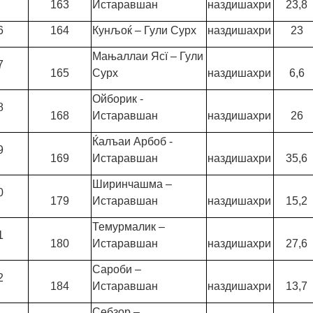
163
Истаравшан
наздишахри
23,8
6
164
Кунљоќ – Гули Сурх
наздишахри
23
Мањаллаи Ясї – Гули
7
165
Сурх
наздишахри
6,6
Ойборик -
8
168
Истаравшан
наздишахри
26
Ќалъаи Арбоб -
9
169
Истаравшан
наздишахри
35,6
Ширинчашма –
0
179
Истаравшан
наздишахри
15,2
Темурмалик –
1
180
Истаравшан
наздишахри
27,6
Сароби –
2
184
Истаравшан
наздишахри
13,7
Себзор –