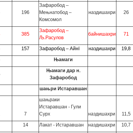
Зафаробод –
3
196
Мењнатобод –
наздишахри
26
Комсомол
Зафаробод –
4
385
байнишахри
71
Љ.Расулов
5
157
Зафаробод – Айнї
наздишахри
19,8
5
Њамаги
Њамаги дар н.
5
Зафаробод
шањри Истаравшан
шањраки
Истаравшан - Гули
1
7
Сурх
наздишахри
11,5
2
14
Лакат - Истаравшан
наздишахри
10,7