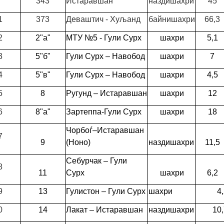
343
Истаравшан
наздишахри
45
1
373
Деваштич - Хуљанд
байнишахри
66,3
2
2"а"
МТУ №5 - Гули Сурх
шахри
5,1
3
5"б"
Гули Сурх – Навобод
шахри
7
4
5"в"
Гули Сурх – Навобод
шахри
4,5
5
8
Ругунд – Истаравшан
шахри
12
6
8"а"
Зартеппа-Гули Сурх
шахри
18
Чорбоѓ–Истаравшан
7
9
(Ноно)
наздишахри
11,5
Себурчак – Гули
8
11
Сурх
шахри
6,2
9
13
Гулистон – Гули Сурх
шахри
4
0
14
Лакат – Истаравшан
наздишахри
10