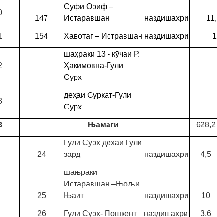
Суфи Ориф –
0
147
Истаравшан
наздишахри
11
1
154
Хавотаг – Истравшан
наздишахри
1
ша
ҳ
раки
13 - к
ӯ
чаи
Р
.
2
Ҳ
акимовна
-
Гули
Сур
х
де
ҳ
аи
Суркат-Гули
3
Сурх
3
Њамаги
628,2
Гули Сурх дехаи Гули
1
24
зард
наздишахри
4,5
шањраки
2
Истаравшан –Њољи
25
Њаит
наздишахри
10
3
26
Гули Сурх- Пошкент
наздишахри
3,6