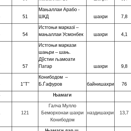
Мањаллаи Арабо -
5
51
ШКД
шахри
7,8
Истгоњи марказї –
6
54
мањаллаи Усмонбек
шахри
4,1
Истгоњи маркази
шањри – шањ.
Дўстии љамоати
7
57
Патар
шахри
9,8
Конибодом –
8
1"Т"
Б.Ѓафуров
байнишахри
76
8
Њамаги
Галча Мулло
1
121
Беморхонаи шахри
наздишахри
13,7
Конибодом
Њамаги дар ш.