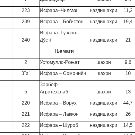
5
223
Исфара–Чилгазї
наздишахри
11,2
6
239
Исфара – Боѓистон
наздишахри
19,4
Исфара–Ѓузлон-
7
240
Дўстї
наздишахри
21
7
Њамаги
1
2
Устомулло-Роњат
шахри
9,6
2
3"а"
Исфара – Сомониён
шахри
10
Зарбоф -
3
5
Агротехснаб
шахри
13
4
220
Исфара – Ворух
наздишахри
44,7
5
221
Исфара – Лаккон
наздишахри
26
6
222
Исфара – Шуроб
наздишахри
14,5