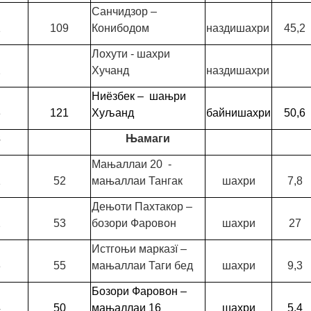
Санчидзор –
1
109
Конибодом
наздишахри
45,2
Лохути - шахри
2
Хучанд
наздишахри
Ниёзбек – шањри
3
121
Хуљанд
байнишахри
50,6
3
Њамаги
Мањаллаи 20 -
1
52
мањаллаи Тангак
шахри
7,8
Дењоти Пахтакор –
2
53
бозори Фаровон
шахри
27
Истгоњи марказї –
3
55
мањаллаи Таги бед
шахри
9,3
Бозори Фаровон –
4
50
мањаллаи 16
шахри
5,4