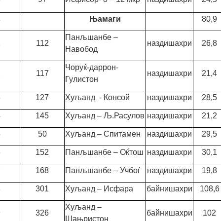
3
Њамаги
80,9
Панљшанбе –
1
112
наздишахри
26,8
Навобод
Чоруќ-даррон-
2
117
наздишахри
21,4
Гулистон
3
127
Хуљанд - Консой
наздишахри
28,5
4
145
Хуљанд – Љ.Расулов
наздишахри
21,2
5
50
Хуљанд – Спитамен
наздишахри
29,5
6
152
Панљшанбе – Оќтош
наздишахри
30,1
7
168
Панљшанбе – Учбоѓ
наздишахри
19,8
8
301
Хуљанд – Исфара
байнишахри
108,6
Хуљанд –
9
326
байнишахри
102
Шањристон