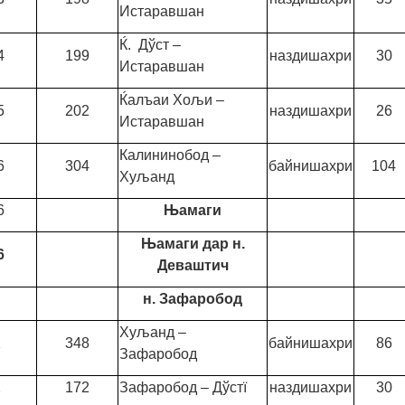
Истаравшан
Ќ. Дўст –
4
199
наздишахри
30
Истаравшан
Ќалъаи Хољи –
5
202
наздишахри
26
Истаравшан
Калининобод –
6
304
байнишахри
104
Хуљанд
6
Њамаги
Њамаги дар н.
6
Деваштич
н. Зафаробод
Хуљанд –
1
348
байнишахри
86
Зафаробод
2
172
Зафаробод – Дўстї
наздишахри
30