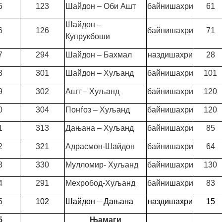
5
123
Шайдон – Оби Ашт
байнишахри
61
Шайдон –
6
126
байнишахри
71
Купрукбоши
7
294
Шайдон – Бахмал
наздишахри
28
8
301
Шайдон – Хуљанд
байнишахри
101
9
302
Ашт – Хуљанд
байнишахри
120
0
304
Понѓоз – Хуљанд
байнишахри
120
1
313
Дањана – Хуљанд
байнишахри
85
2
321
Адрасмон-Шайдон
байнишахри
64
3
330
Мулломир- Хуљанд
байнишахри
130
4
291
Мехробод-Хуљанд
байнишахри
83
5
102
Шайдон – Дањана
наздишахри
15
5
Њамаги