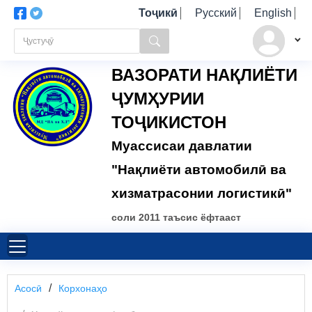
Тоҷикӣ
Русский
English
ВАЗОРАТИ НАҚЛИЁТИ
ҶУМҲУРИИ
ТОҶИКИСТОН
Муассисаи давлатии
"Нақлиёти автомобилӣ ва
хизматрасонии логистикӣ"
соли 2011 таъсис ёфтааст
Асосӣ
Корхонаҳо