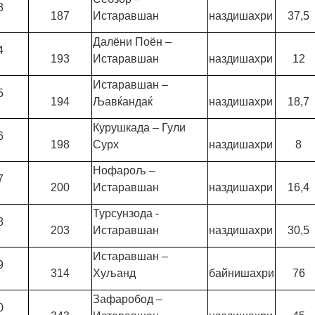
3
187
Истаравшан
наздишахри
37,5
Далёни Поён –
4
193
Истаравшан
наздишахри
12
Истаравшан –
5
194
Љавќандаќ
наздишахри
18,7
Курушкада – Гули
6
198
Сурх
наздишахри
8
Нофарољ –
7
200
Истаравшан
наздишахри
16,4
Турсунзода -
8
203
Истаравшан
наздишахри
30,5
Истаравшан –
9
314
Хуљанд
байнишахри
76
Зафаробод –
0