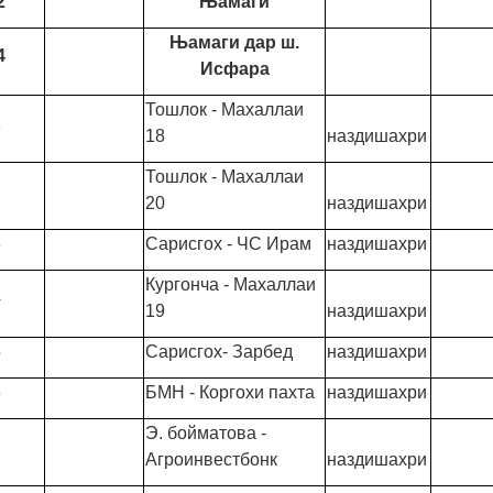
2
Њамаги
Њамаги дар ш.
4
Исфара
Тошлок - Махаллаи
1
18
наздишахри
Тошлок - Махаллаи
2
20
наздишахри
3
Сарисгох - ЧС Ирам
наздишахри
Кургонча - Махаллаи
4
19
наздишахри
5
Сарисгох- Зарбед
наздишахри
6
БМН - Коргохи пахта
наздишахри
Э. бойматова -
7
Агроинвестбонк
наздишахри