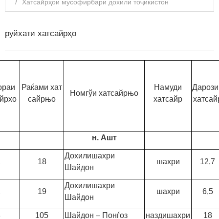
Хатсайрҳои мусофирбари дохили тоҷикистон
руйхати хатсайрҳо
ораи
Раќами хат
Намуди
Дарози
Номгўи хатсайрњо
айрхо
сайрњо
хатсайр
хатсай
н. Ашт
Дохилишахри
1
18
шахри
12,7
Шайдон
Дохилишахри
2
19
шахри
6,5
Шайдон
3
105
Шайдон – Понѓоз
наздишахри
18