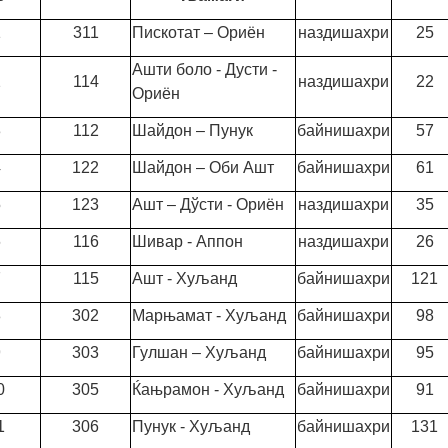
1
311
Пискотат – Ориён
наздишахри
25
Ашти боло - Дусти -
2
114
наздишахри
22
Ориён
3
112
Шайдон – Пунук
байнишахри
57
4
122
Шайдон – Оби Ашт
байнишахри
61
5
123
Ашт – Дўсти - Ориён
наздишахри
35
6
116
Шивар - Аппон
наздишахри
26
7
115
Ашт - Хуљанд
байнишахри
121
8
302
Марњамат - Хуљанд
байнишахри
98
9
303
Гулшан – Хуљанд
байнишахри
95
0
305
Ќањрамон - Хуљанд
байнишахри
91
1
306
Пунук - Хуљанд
байнишахри
131