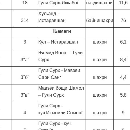
3
18
Гули Сурх-Яккабоѓ
наздишахри
11,6
Хуљанд -
4
314
Истаравшан
байнишахри
76
4
Њамаги
1
3
Кул – Истаравшан
шахри
6,1
Њомид Восит – Гули
2
3"а"
Сурх
шахри
8,4
Гули Сурх - Мавзеи
3
3"б"
Сари Санг
шахри
4,4
Мавзеи бощи Шамол
4
3"в"
– Гули Сурх
шахри
5,8
Гули Сурх -
5
4
куч.Исмоили Сомонї
шахри
9
Гули Сурх - куч.
6