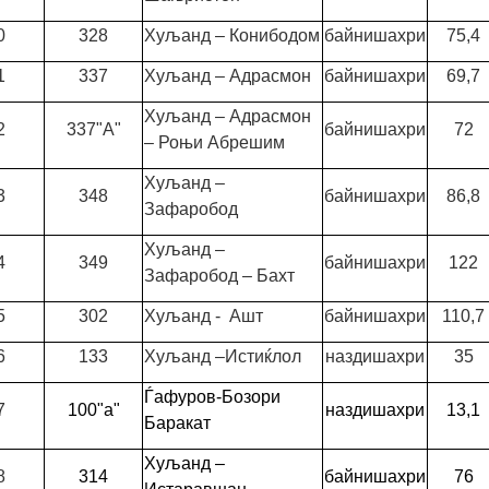
0
328
Хуљанд – Конибодом
байнишахри
75,4
1
337
Хуљанд – Адрасмон
байнишахри
69,7
Хуљанд – Адрасмон
2
337"А"
байнишахри
72
– Роњи Абрешим
Хуљанд –
3
348
байнишахри
86,8
Зафаробод
Хуљанд –
4
349
байнишахри
122
Зафаробод – Бахт
5
302
Хуљанд - Ашт
байнишахри
110,7
6
133
Хуљанд –Истиќлол
наздишахри
35
Ѓафуров-Бозори
7
100"а"
наздишахри
13,1
Баракат
Хуљанд –
8
314
байнишахри
76