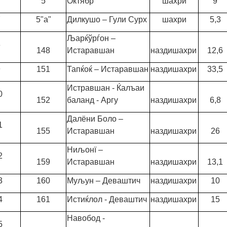
5
Октябр
шахри
9
7
5"а"
Дилкушо – Гули Сурх
шахри
5,3
Љарќўрѓон –
8
148
Истаравшан
наздишахри
12,6
9
151
Тапќоќ – Истаравшан
наздишахри
33,5
Истравшан - Ќалъаи
0
152
баланд - Аргу
наздишахри
6,8
Далёни Боло –
1
155
Истаравшан
наздишахри
26
Ниљонї –
2
159
Истаравшан
наздишахри
13,1
3
160
Муљун – Деваштич
наздишахри
10
4
161
Истиќлол - Деваштич
наздишахри
15
Навобод -
5