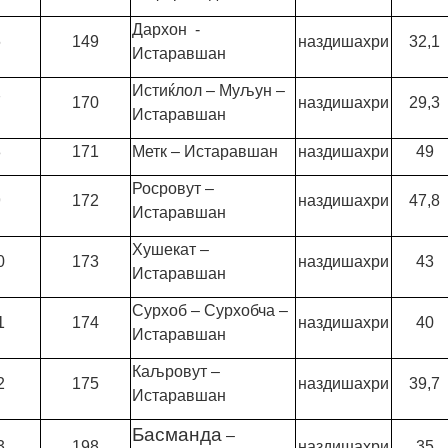
Дархон -
6
149
наздишахри
32,1
Истаравшан
Истиќлол – Муљун –
7
170
наздишахри
29,3
Истаравшан
8
171
Метк – Истаравшан
наздишахри
49
Росровут –
9
172
наздишахри
47,8
Истаравшан
Хушекат –
0
173
наздишахри
43
Истаравшан
Сурхоб – Сурхобча –
1
174
наздишахри
40
Истаравшан
Каљровут –
2
175
наздишахри
39,7
Истаравшан
Басманда
–
3
198
наздишахри
35