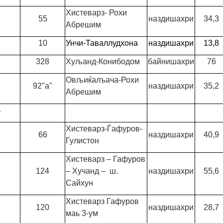
Хистеварз- Рохи
2
55
наздишахри
34,3
Абрешим
1
10
Унчи-Таваллудхона
наздишахри
13,8
3
328
Хуљанд-Конибодом
байнишахри
76
Овљиќалъача-Рохи
4
92"а"
наздишахри
35,2
Абрешим
4
Хистеварз-Ѓафуров-
1
66
наздишахри
40,9
Гулистон
Хистеварз – Гафуров
2
124
– Хучанд – ш.
наздишахри
55,6
Сайхун
Хистеварз Гафуров
3
120
наздишахри
28,7
маь 3-ум