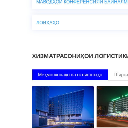
МАВОДҲОИ КОНФЕРЕНСИЯИ БАЙНАЛМ
ЛОИҲАҲО
ХИЗМАТРАСОНИҲОИ ЛОГИСТИК
Меҳмонхонаҳо ва осоишгоҳҳо
Ширка