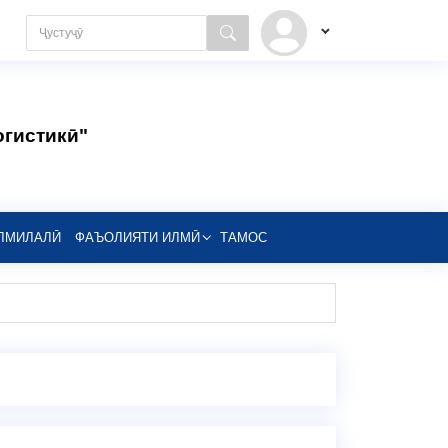
огистикӣ"
ЛМИЛАЛӢ
ФАЪОЛИЯТИ ИЛМӢ
ТАМОС