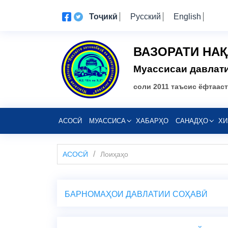
Тоҷикӣ
Русский
English
ВАЗОРАТИ НА
Муассисаи давлати
соли 2011 таъсис ёфтааст
АСОСӢ
МУАССИСА
ХАБАРҲО
САНАДҲО
ХИ
АСОСӢ
Лоиҳаҳо
БАРНОМАҲОИ ДАВЛАТИИ СОҲАВӢ