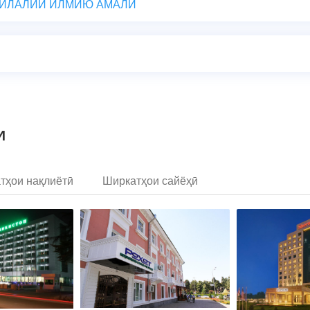
ИЛАЛИИ ИЛМИЮ АМАЛӢ
И
тҳои нақлиётӣ
Ширкатҳои сайёҳӣ