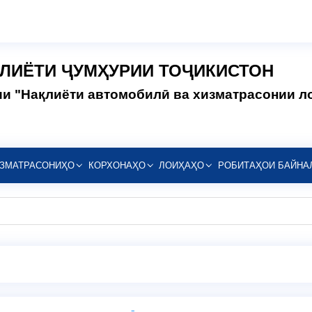
ҚЛИЁТИ ҶУМҲУРИИ ТОҶИКИСТОН
и "Нақлиёти автомобилӣ ва хизматрасонии л
ЗМАТРАСОНИҲО
КОРХОНАҲО
ЛОИҲАҲО
РОБИТАҲОИ БАЙНА