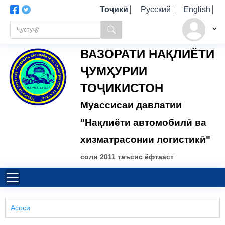
Тоҷикӣ
Русский
English
ВАЗОРАТИ НАҚЛИЁТИ
ҶУМҲУРИИ
ТОҶИКИСТОН
Муассисаи давлатии
"Нақлиёти автомобилӣ ва
хизматрасонии логистикӣ"
соли 2011 таъсис ёфтааст
Асосӣ