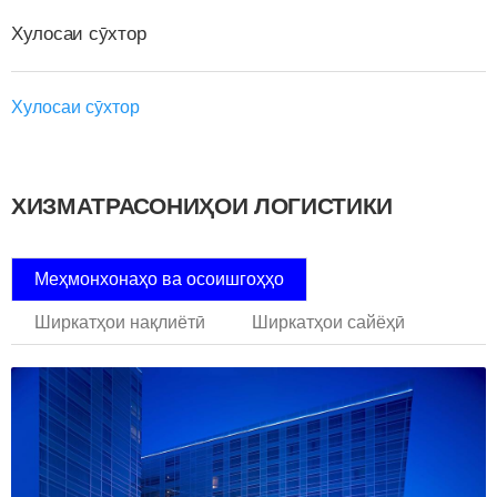
Хулосаи сӯхтор
Хулосаи сӯхтор
ХИЗМАТРАСОНИҲОИ ЛОГИСТИКИ
Меҳмонхонаҳо ва осоишгоҳҳо
Ширкатҳои нақлиётӣ
Ширкатҳои сайёҳӣ