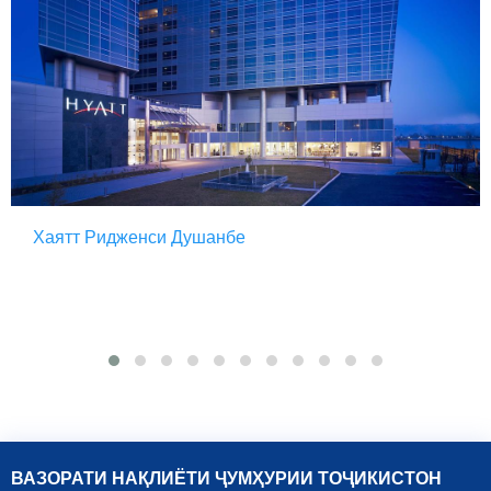
Хаятт Ридженси Душанбе
ВАЗОРАТИ НАҚЛИЁТИ ҶУМҲУРИИ ТОҶИКИСТОН